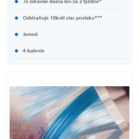
7x zdravšie ďasná len za 2 týždne*
Odstraňuje 10­krát viac povlaku***
Jemné
4-balenie