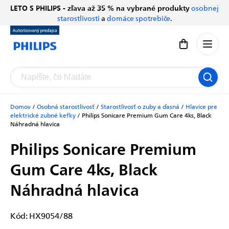
Prejsť
LETO S PHILIPS - zľava až 35 % na vybrané produkty
osobnej
Chatbot Filip
na
starostlivosti
a
domáce spotrebiče
.
Autorizovaný predajce
obsah
Nákupný koší
Domov
/
Osobná starostlivosť
/
Starostlivosť o zuby a ďasná
/
Hlavice pre
elektrické zubné kefky
/
Philips Sonicare Premium Gum Care 4ks, Black
Náhradná hlavica
Philips Sonicare Premium
Gum Care 4ks, Black
Náhradná hlavica
Kód:
HX9054/88