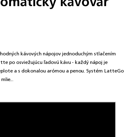
tomatický kávovar
 lahodných kávových nápojov jednoduchým stlačením
atte po osviežujúcu ľadovú kávu - každý nápoj je
 teplote a s dokonalou arómou a penou. Systém LatteGo
lie...