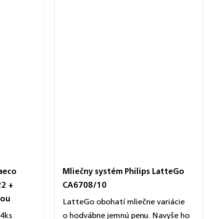
Saeco
Mliečny systém Philips LatteGo
22 +
CA6708/10
vou
LatteGo obohatí mliečne variácie
 4ks
o hodvábne jemnú penu. Navyše ho