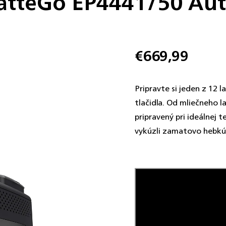
 LatteGo EP4441/50 Au
€669,99
Jednotková
cena:
Pripravte si jeden z 12
tlačidla. Od mliečneho l
pripravený pri ideálnej
vykúzli zamatovo hebkú m