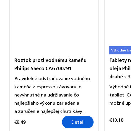
Výhodné ba
Roztok proti vodnému kameňu
Tablety 
Philips Saeco CA6700/91
oleja Ph
druhé s 
Pravidelné odstraňovanie vodného
kameňa z espresso kávovaru je
Výhodné b
nevyhnutné na udržiavanie čo
tabliet C
najlepšieho výkonu zariadenia
možné upl
a zaručenie najlepšej chuti kávy....
€10,18
€8,49
Detail