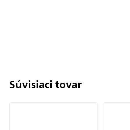
Chatbot Filip
Autorizovaný predajce
Súvisiaci tovar