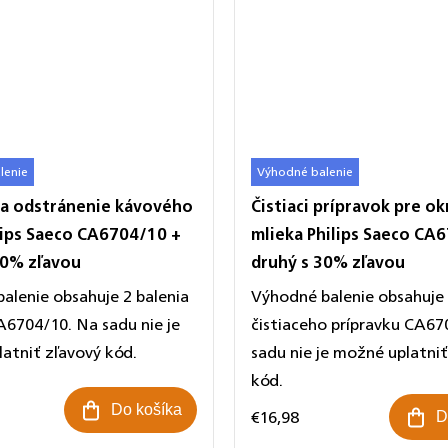
lenie
Výhodné balenie
na odstránenie kávového
Čistiaci prípravok pre o
ilips Saeco CA6704/10 +
mlieka Philips Saeco CA
30% zľavou
druhý s 30% zľavou
alenie obsahuje 2 balenia
Výhodné balenie obsahuje 
A6704/10. Na sadu nie je
čistiaceho prípravku CA67
atniť zľavový kód.
sadu nie je možné uplatniť
kód.
Do košíka
€16,98
D