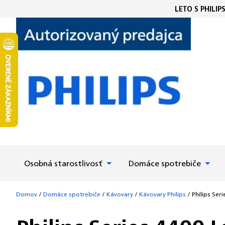
Prejsť
LETO S PHILIP
na
obsah
Osobná starostlivosť
Domáce spotrebiče
Domov
/
Domáce spotrebiče
/
Kávovary
/
Kávovary Philips
/
Philips Se