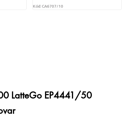
Kód:
CA6707/10
4400 LatteGo EP4441/50
ovar