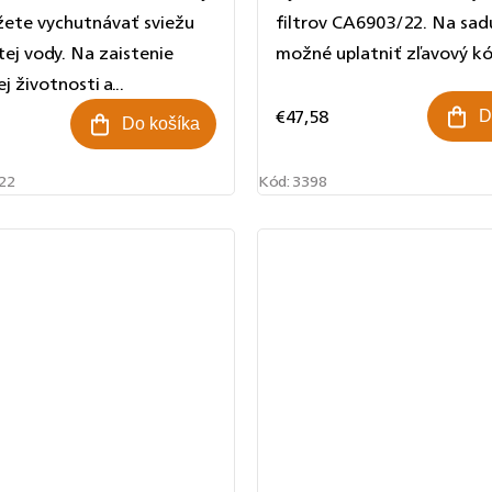
žete vychutnávať sviežu
filtrov CA6903/22. Na sadu
tej vody. Na zaistenie
možné uplatniť zľavový kó
 životnosti a...
€47,58
D
Do košíka
22
Kód:
3398