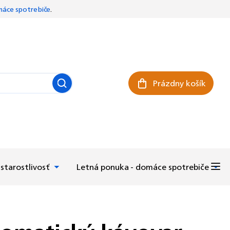
áce spotrebiče
.
Prázdny košík
Nákupný košík
starostlivosť
Letná ponuka - domáce spotrebiče