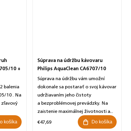
kruh
Súprava na údržbu kávovaru
6705/10 +
Philips AquaClean CA6707/10
Súprava na údržbu vám umožní
2 balenia
dokonale sa postarať o svoj kávovar
05/10 . Na
udržiavaním jeho čistoty
 zľavový
a bezproblémovej prevádzky. Na
zaistenie maximálnej životnosti a...
€47,69
o košíka
Do košíka