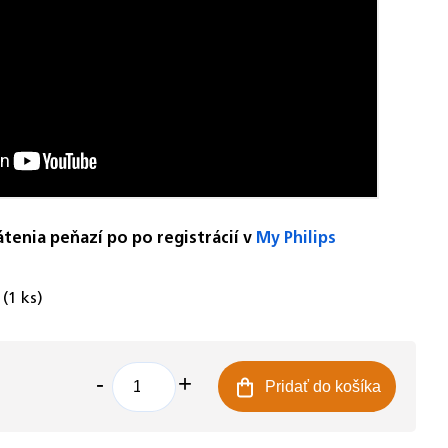
átenia peňazí po po registrácií v
My Philips
e
(1 ks)
Pridať do košíka