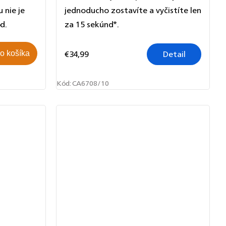
 nie je
jednoducho zostavíte a vyčistíte len
d.
za 15 sekúnd*.
€34,99
Detail
o košíka
Kód:
CA6708/10