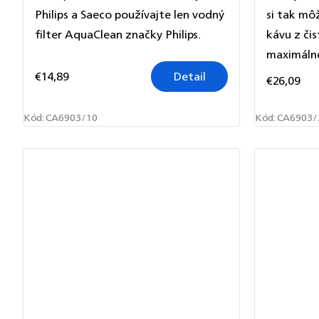
Philips a Saeco používajte len vodný
si tak mô
filter AquaClean značky Philips.
kávu z čis
maximálnej
€14,89
Detail
€26,09
Kód:
CA6903/10
Kód:
CA6903/