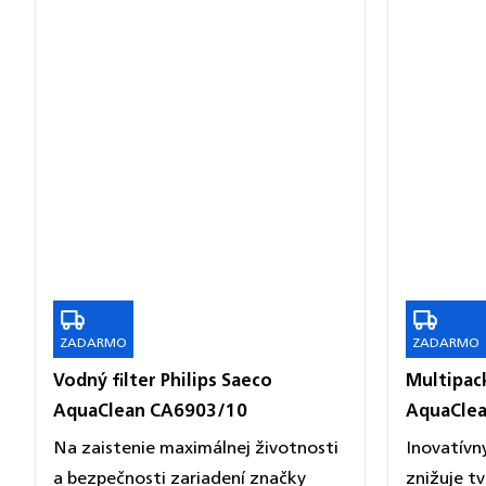
ZADARMO
ZADARMO
ZADARMO
ZADARMO
Vodný filter Philips Saeco
Multipack
AquaClean CA6903/10
AquaClea
Na zaistenie maximálnej životnosti
Inovatívn
a bezpečnosti zariadení značky
znižuje t