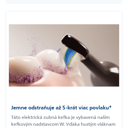
Jemne odstraňuje až 5-­krát viac povlaku*
Táto elektrická zubná kefka je vybavená naším
kefkovým nadstavcom W. Vďaka hustým vláknam