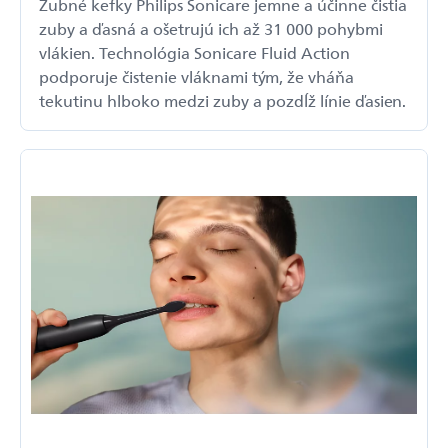
Zubné kefky Philips Sonicare jemne a účinne čistia
zuby a ďasná a ošetrujú ich až 31 000 pohybmi
vlákien. Technológia Sonicare Fluid Action
podporuje čistenie vláknami tým, že vháňa
tekutinu hlboko medzi zuby a pozdĺž línie ďasien.