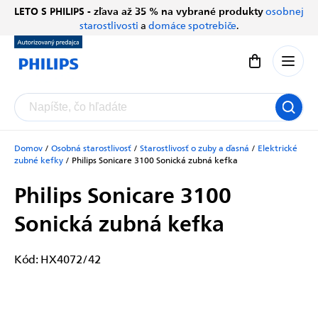
Prejsť
LETO S PHILIPS - zľava až 35 % na vybrané produkty
osobnej
Chatbot Filip
na
starostlivosti
a
domáce spotrebiče
.
Autorizovaný predajce
obsah
Nákupný koší
Domov
/
Osobná starostlivosť
/
Starostlivosť o zuby a ďasná
/
Elektrické
zubné kefky
/
Philips Sonicare 3100
Sonická zubná kefka
Philips Sonicare 3100
Sonická zubná kefka
Kód:
HX4072/42