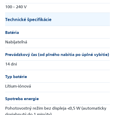
100 – 240 V
Technické špecifikácie
Odoslať
Batéria
Powered by chaterimo
Nabíjateľná
Prevádzkový čas (od plného nabitia po úplné vybitie)
14 dni
Typ batérie
Lítium-iónová
Spotreba energie
Pohotovostný režim bez displeja <0,5 W (automaticky
dosiahnutý do 1 minúty)