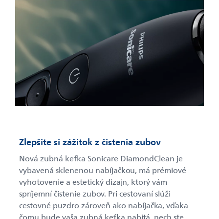
Zlepšite si zážitok z čistenia zubov
Nová zubná kefka Sonicare DiamondClean je
vybavená sklenenou nabíjačkou, má prémiové
vyhotovenie a estetický dizajn, ktorý vám
spríjemní čistenie zubov. Pri cestovaní slúži
cestovné puzdro zároveň ako nabíjačka, vďaka
čomu bude vaša zubná kefka nabitá, nech ste