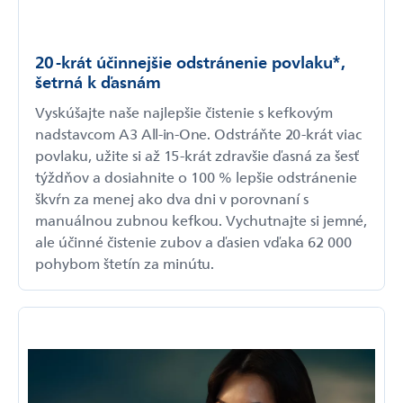
20-krát účinnejšie odstránenie povlaku*,
šetrná k ďasnám
Vyskúšajte naše najlepšie čistenie s kefkovým
nadstavcom A3 All-in-One. Odstráňte 20-krát viac
povlaku, užite si až 15-krát zdravšie ďasná za šesť
týždňov a dosiahnite o 100 % lepšie odstránenie
škvŕn za menej ako dva dni v porovnaní s
manuálnou zubnou kefkou. Vychutnajte si jemné,
ale účinné čistenie zubov a ďasien vďaka 62 000
pohybom štetín za minútu.