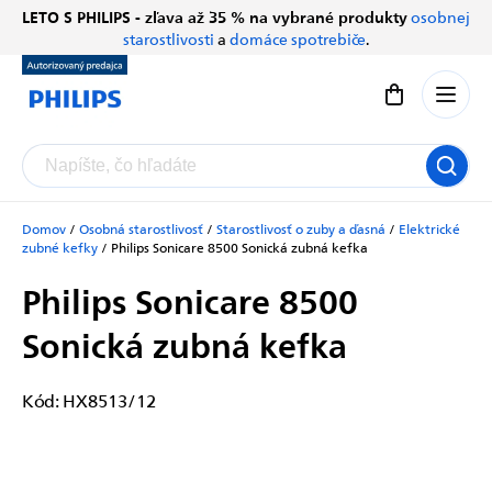
Prejsť
LETO S PHILIPS - zľava až 35 % na vybrané produkty
osobnej
Chatbot Filip
na
starostlivosti
a
domáce spotrebiče
.
Autorizovaný predajce
obsah
Nákupný koší
Domov
/
Osobná starostlivosť
/
Starostlivosť o zuby a ďasná
/
Elektrické
zubné kefky
/
Philips Sonicare 8500
Sonická zubná kefka
Philips Sonicare 8500
Sonická zubná kefka
Kód:
HX8513/12