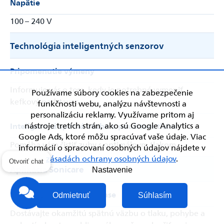
Napätie
100 – 240 V
Technológia inteligentných senzorov
Pripomenutie výmeny
Informuje vás o tom, kedy je potrebné vymeniť
Používame súbory cookies na zabezpečenie
kefkový nadstavec
funkčnosti webu, analýzu návštevnosti a
personalizáciu reklamy. Využívame pritom aj
nástroje tretích strán, ako sú Google Analytics a
Inteligentná spätná väzba o použitom tlaku
Google Ads, ktoré môžu spracúvať vaše údaje. Viac
Pomáha vám čistiť zuby s optimálnym tlakom
informácií o spracovaní osobných údajov nájdete v
zásadách ochrany osobných údajov
.
Aplikácia Sonicare
Otvoriť chat
Nastavenie
Poradenstvo v reálnom čase
Odmietnuť
Súhlasím
Dostávajte okamžitú spätnú väzbu o tlaku, pohybe a