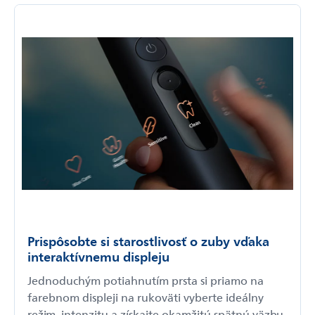
Prispôsobte si starostlivosť o zuby vďaka
interaktívnemu displeju
Jednoduchým potiahnutím prsta si priamo na
farebnom displeji na rukoväti vyberte ideálny
režim, intenzitu a získajte okamžitú spätnú väzbu.