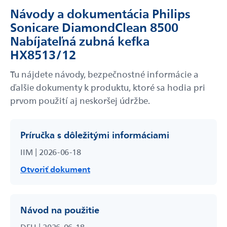
Návody a dokumentácia Philips
Sonicare DiamondClean 8500
Nabíjateľná zubná kefka
Odoslať
HX8513/12
Powered by chaterimo
Tu nájdete návody, bezpečnostné informácie a
ďalšie dokumenty k produktu, ktoré sa hodia pri
prvom použití aj neskoršej údržbe.
Príručka s dôležitými informáciami
IIM | 2026-06-18
Otvoriť dokument
Návod na použitie
DFU | 2026-06-18