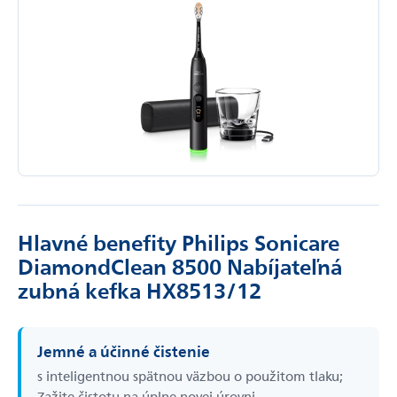
Hlavné benefity Philips Sonicare
DiamondClean 8500 Nabíjateľná
zubná kefka HX8513/12
Jemné a účinné čistenie
s inteligentnou spätnou väzbou o použitom tlaku;
Zažite čistotu na úplne novej úrovni