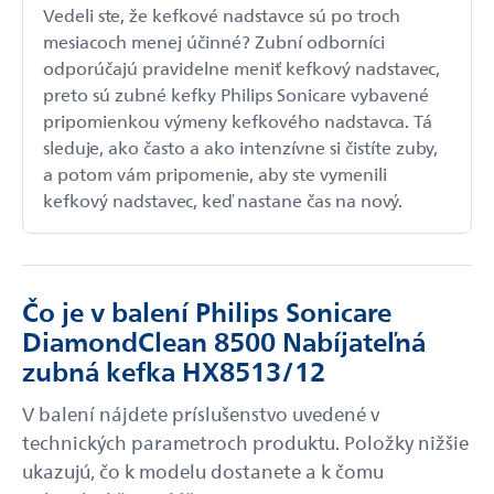
Vedeli ste, že kefkové nadstavce sú po troch
mesiacoch menej účinné? Zubní odborníci
odporúčajú pravidelne meniť kefkový nadstavec,
preto sú zubné kefky Philips Sonicare vybavené
pripomienkou výmeny kefkového nadstavca. Tá
sleduje, ako často a ako intenzívne si čistíte zuby,
a potom vám pripomenie, aby ste vymenili
kefkový nadstavec, keď nastane čas na nový.
Čo je v balení Philips Sonicare
DiamondClean 8500 Nabíjateľná
zubná kefka HX8513/12
V balení nájdete príslušenstvo uvedené v
technických parametroch produktu. Položky nižšie
ukazujú, čo k modelu dostanete a k čomu