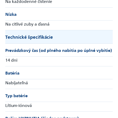
Na každodenné čistenie
Nízka
Na citlivé zuby a ďasná
Technické špecifikácie
Prevádzkový čas (od plného nabitia po úplné vybitie)
14 dni
Batéria
Nabíjateľná
Typ batérie
Lítium-iónová
Režim VYPNUTIA (žiadne nadstavce)