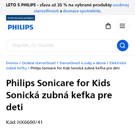
Prejsť
LETO S PHILIPS - zľava až 35 % na vybrané produkty
osobnej
Chatbot Filip
na
starostlivosti
a
domáce spotrebiče
.
Autorizovaný predajce
obsah
Nákupný koší
Domov
/
Osobná starostlivosť
/
Starostlivosť o zuby a ďasná
/
Elektrické
zubné kefky
/
Philips Sonicare for Kids
Sonická zubná kefka pre deti
Philips Sonicare for Kids
Sonická zubná kefka pre
deti
Kód:
HX6600/41