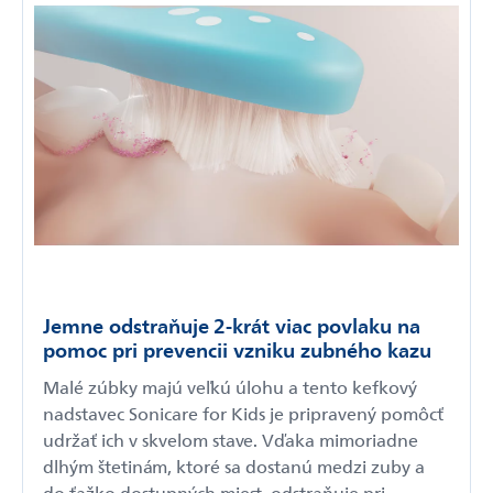
Jemne odstraňuje 2-krát viac povlaku na
pomoc pri prevencii vzniku zubného kazu
Malé zúbky majú veľkú úlohu a tento kefkový
nadstavec Sonicare for Kids je pripravený pomôcť
udržať ich v skvelom stave. Vďaka mimoriadne
dlhým štetinám, ktoré sa dostanú medzi zuby a
do ťažko dostupných miest, odstraňuje pri