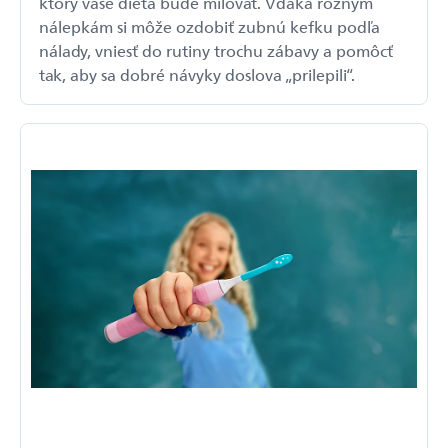
ktorý vaše dieťa bude milovať. Vďaka rôznym
nálepkám si môže ozdobiť zubnú kefku podľa
nálady, vniesť do rutiny trochu zábavy a pomôcť
tak, aby sa dobré návyky doslova „prilepili“.