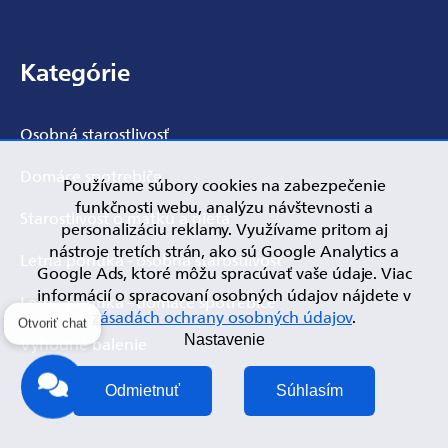
Zápätie
Kategórie
Osobná starostlivosť
Domáce spotrebiče
Používame súbory cookies na zabezpečenie
funkčnosti webu, analýzu návštevnosti a
Starostlivosť o matku a dieťa
personalizáciu reklamy. Využívame pritom aj
nástroje tretích strán, ako sú Google Analytics a
Letná ponuka - osobná starostlivosť
Google Ads, ktoré môžu spracúvať vaše údaje. Viac
informácií o spracovaní osobných údajov nájdete v
Letná ponuka - domáce spotrebiče
zásadách ochrany osobných údajov
.
Otvoriť chat
Nastavenie
Výhodné balenie
Akcia
Odmietnuť
Súhlasím