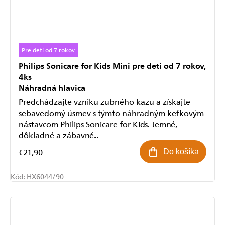
Pre deti od 7 rokov
Philips Sonicare for Kids Mini pre deti od 7 rokov,
4ks
Náhradná hlavica
Predchádzajte vzniku zubného kazu a získajte
sebavedomý úsmev s týmto náhradným kefkovým
nástavcom Philips Sonicare for Kids. Jemné,
dôkladné a zábavné...
€21,90
Do košíka
Kód:
HX6044/90