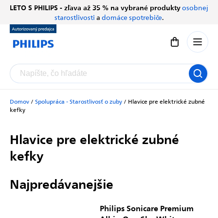
Prejsť
LETO S PHILIPS - zľava až 35 % na vybrané produkty
osobnej
Chatbot Filip
na
starostlivosti
a
domáce spotrebiče
.
Autorizovaný predajce
obsah
Nákupný koší
Domov
/
Spolupráca - Starostlivosť o zuby
/
Hlavice pre elektrické zubné
kefky
Hlavice pre elektrické zubné
kefky
Najpredávanejšie
Philips Sonicare Premium