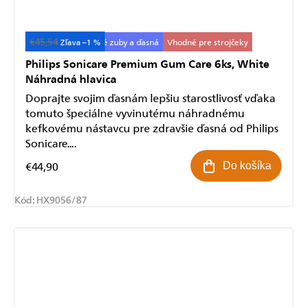
€45,54
Starostlivosť o citlivé zuby a ďasná
–1 %
Vhodné pre strojčeky
Philips Sonicare Premium Gum Care 6ks, White
Náhradná hlavica
Doprajte svojim ďasnám lepšiu starostlivosť vďaka
tomuto špeciálne vyvinutému náhradnému
kefkovému nástavcu pre zdravšie ďasná od Philips
Sonicare....
€44,90
Do košíka
Kód:
HX9056/87