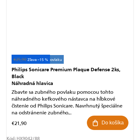
€25,90
Účinné odstránenie povlaku
–15 %
Philips Sonicare Premium Plaque Defense 2ks,
Black
Náhradná hlavica
Zbavte sa zubného povlaku pomocou tohto
náhradného kefkového nástavca na hĺbkové
čistenie od Philips Sonicare. Navrhnutý špeciálne
na odstránenie zubného...
€21,90
Do košíka
Kód:
HX9042/88