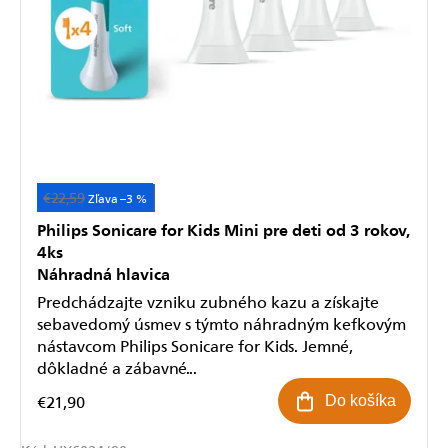
€22,59
Pre deti od 3 rokov
–3 %
Philips Sonicare for Kids Mini pre deti od 3 rokov,
4ks
Náhradná hlavica
Predchádzajte vzniku zubného kazu a získajte
sebavedomý úsmev s týmto náhradným kefkovým
nástavcom Philips Sonicare for Kids. Jemné,
dôkladné a zábavné...
€21,90
Do košíka