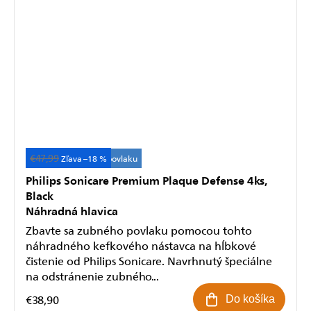
€47,99
Účinné odstránenie povlaku
–18 %
Philips Sonicare Premium Plaque Defense 4ks,
Black
Náhradná hlavica
Zbavte sa zubného povlaku pomocou tohto
náhradného kefkového nástavca na hĺbkové
čistenie od Philips Sonicare. Navrhnutý špeciálne
na odstránenie zubného...
€38,90
Do košíka