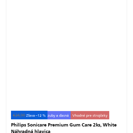
€24,90
Starostlivosť o citlivé zuby a ďasná
–12 %
Vhodné pre strojčeky
Philips Sonicare Premium Gum Care 2ks, White
Náhradná hlavica