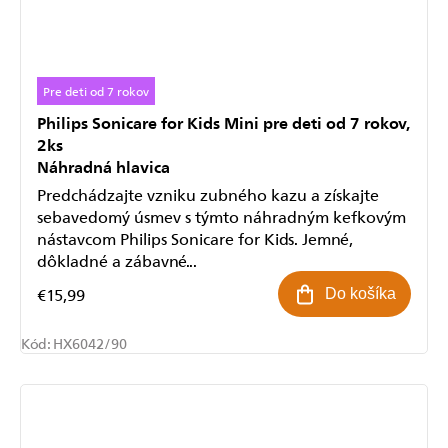
Pre deti od 7 rokov
Philips Sonicare for Kids Mini pre deti od 7 rokov,
2ks
Náhradná hlavica
Predchádzajte vzniku zubného kazu a získajte
sebavedomý úsmev s týmto náhradným kefkovým
nástavcom Philips Sonicare for Kids. Jemné,
dôkladné a zábavné...
€15,99
Do košíka
Kód:
HX6042/90