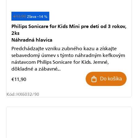
€13,90
Pre deti od 3 rokov
–14 %
Philips Sonicare for Kids Mini pre deti od 3 rokov,
2ks
Náhradná hlavica
Predchádzajte vzniku zubného kazu a získajte
sebavedomý úsmev s týmto náhradným kefkovým
nástavcom Philips Sonicare for Kids. Jemné,
dôkladné a zábavné...
€11,90
Do košíka
Kód:
HX6032/90