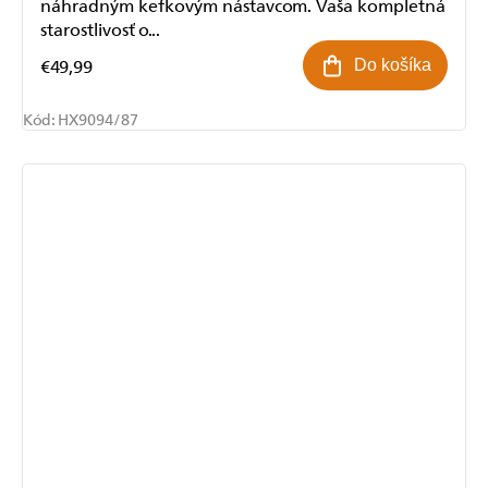
náhradným kefkovým nástavcom. Vaša kompletná
starostlivosť o...
€49,99
Do košíka
Kód:
HX9094/87