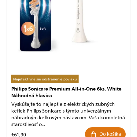
Najefektívnejšie odstránenie povlaku
Philips Sonicare Premium All-in-One 6ks, White
Náhradná hlavica
Vyskúšajte to najlepšie z elektrických zubných
kefiek Philips Sonicare s týmto univerzálnym
náhradným kefkovým nástavcom. Vaša kompletná
starostlivosť o...
€61,90
Do košíka