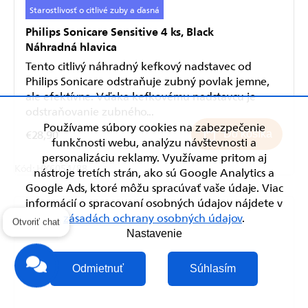
Starostlivosť o citlivé zuby a ďasná
Philips Sonicare Sensitive 4 ks, Black
Náhradná hlavica
Tento citlivý náhradný kefkový nadstavec od
Philips Sonicare odstraňuje zubný povlak jemne,
ale efektívne. Vďaka kefkovému nadstavcu je
odstraňovanie zubného...
Používame súbory cookies na zabezpečenie
€28,90
Do košíka
funkčnosti webu, analýzu návštevnosti a
personalizáciu reklamy. Využívame pritom aj
Kód:
HX6054/88
nástroje tretích strán, ako sú Google Analytics a
Google Ads, ktoré môžu spracúvať vaše údaje. Viac
informácií o spracovaní osobných údajov nájdete v
zásadách ochrany osobných údajov
.
Otvoriť chat
Nastavenie
Odmietnuť
Súhlasím