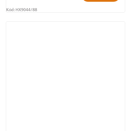
Kód:
HX9044/88
Odoslať
Powered by chaterimo