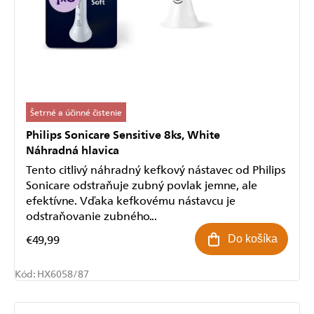
Šetrné a účinné čistenie
Philips Sonicare Sensitive 8ks, White
Náhradná hlavica
Tento citlivý náhradný kefkový nástavec od Philips
Sonicare odstraňuje zubný povlak jemne, ale
efektívne. Vďaka kefkovému nástavcu je
odstraňovanie zubného...
€49,99
Do košíka
Kód:
HX6058/87