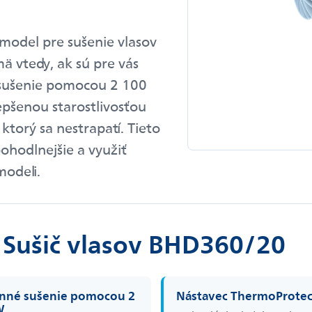
model pre sušenie vlasov
ä vtedy, ak sú pre vás
é sušenie pomocou 2 100
epšenou starostlivosťou
ktorý sa nestrapatí. Tieto
ohodlnejšie a využiť
modeli.
 Sušič vlasov BHD360/20
nné sušenie pomocou 2
Nástavec ThermoProtec
W