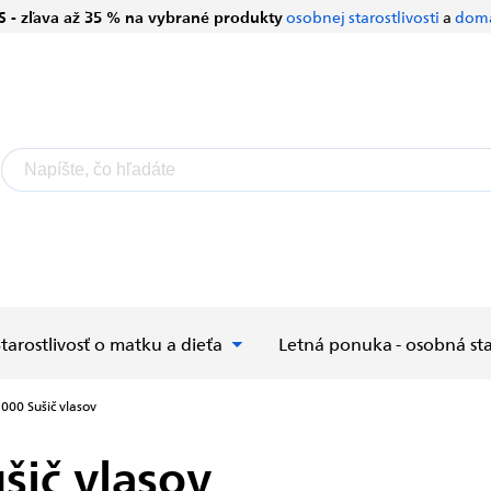
S - zľava až 35 % na vybrané produkty
osobnej starostlivosti
a
domá
Starostlivosť o matku a dieťa
Letná ponuka - osobná sta
 3000
Sušič vlasov
šič vlasov