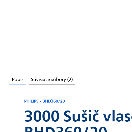
Chatbot Filip
Autorizovaný predajce
Popis
Súvisiace súbory (2)
PHILIPS - BHD360/20
3000 Sušič vla
BHD360/20