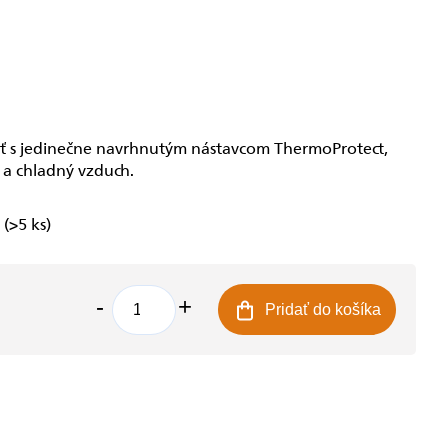
sť s jedinečne navrhnutým nástavcom ThermoProtect,
 a chladný vzduch.
e
(>5 ks)
Pridať do košíka