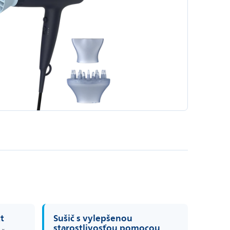
t
Sušič s vylepšenou
starostlivosťou pomocou