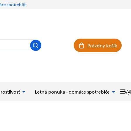
ce spotrebiče
.
Prázdny košík
Nákupný košík
rostlivosť
Letná ponuka - domáce spotrebiče
Vý