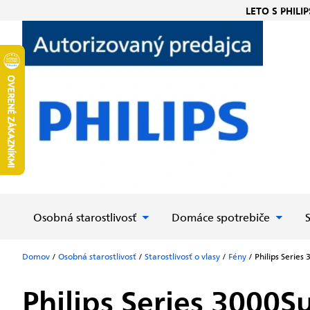
Prejsť
LETO S PHILIP
na
obsah
Osobná starostlivosť
Domáce spotrebiče
Domov
/
Osobná starostlivosť
/
Starostlivosť o vlasy
/
Fény
/
Philips Series
Philips Series 3000
Su