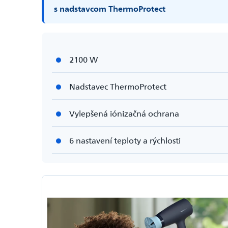
s nadstavcom ThermoProtect
2100 W
Nadstavec ThermoProtect
Vylepšená iónizačná ochrana
6 nastavení teploty a rýchlosti