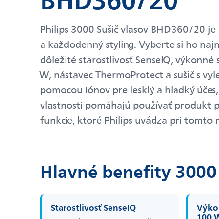
Philips 3000 Sušič vlasov BHD360/20 je 
a každodenný styling. Vyberte si ho najm
dôležité starostlivosť SenseIQ, výkonn
W, nástavec ThermoProtect a sušič s vyl
pomocou iónov pre lesklý a hladký účes, 
vlastnosti pomáhajú používať produkt p
funkcie, ktoré Philips uvádza pri tomto 
Hlavné benefity 3000
Starostlivosť SenseIQ
Výko
100 