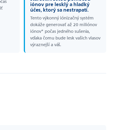
očas
iónov pre lesklý a hladký
iť
účes, ktorý sa nestrapatí.
Tento výkonný iónizačný systém
dokáže generovať až 20 miliónov
iónov* počas jedného sušenia,
vďaka čomu bude lesk vašich vlasov
výraznejší a váš.