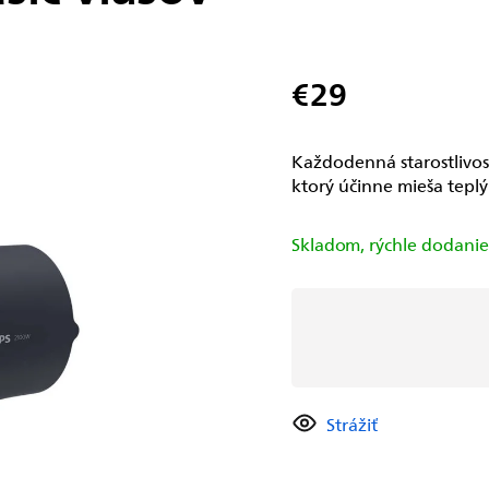
€29
Jednotková
cena:
Každodenná starostlivo
ktorý účinne mieša teplý
Skladom, rýchle dodani
Strážiť