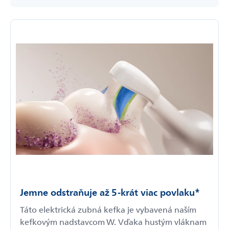
Jemne odstraňuje až 5-­krát viac povlaku*
Táto elektrická zubná kefka je vybavená naším
kefkovým nadstavcom W. Vďaka hustým vláknam