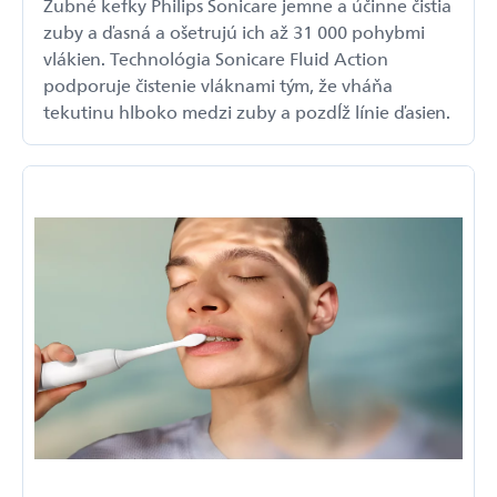
Zubné kefky Philips Sonicare jemne a účinne čistia
zuby a ďasná a ošetrujú ich až 31 000 pohybmi
vlákien. Technológia Sonicare Fluid Action
podporuje čistenie vláknami tým, že vháňa
tekutinu hlboko medzi zuby a pozdĺž línie ďasien.