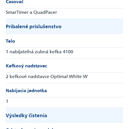
Časovač
SmarTimer a QuadPacer
Pribalené príslušenstvo
Telo
1 nabíjateľná zubná kefka 4100
Kefkový nadstavec
2 kefkové nadstavce Optimal White W
Nabíjacia jednotka
1
Výsledky čistenia