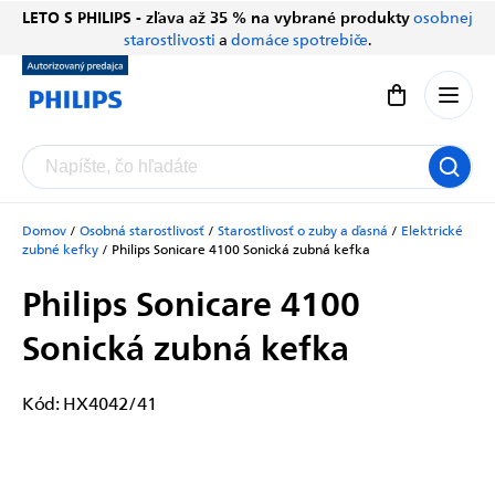
Prejsť
LETO S PHILIPS - zľava až 35 % na vybrané produkty
osobnej
Chatbot Filip
na
starostlivosti
a
domáce spotrebiče
.
Autorizovaný predajce
obsah
Nákupný koší
Domov
/
Osobná starostlivosť
/
Starostlivosť o zuby a ďasná
/
Elektrické
zubné kefky
/
Philips Sonicare 4100
Sonická zubná kefka
Philips Sonicare 4100
Sonická zubná kefka
Kód:
HX4042/41