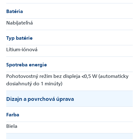
Batéria
Nabíjateľná
Odoslať
Typ batérie
Powered by chaterimo
Lítium-iónová
Spotreba energie
Pohotovostný režim bez displeja <0,5 W (automaticky
dosiahnutý do 1 minúty)
Dizajn a povrchová úprava
Farba
Biela