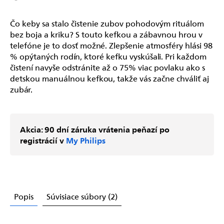
Čo keby sa stalo čistenie zubov pohodovým rituálom
bez boja a kriku? S touto kefkou a zábavnou hrou v
telefóne je to dosť možné. Zlepšenie atmosféry hlási 98
% opýtaných rodín, ktoré kefku vyskúšali. Pri každom
čistení navyše odstránite až o 75% viac povlaku ako s
detskou manuálnou kefkou, takže vás začne chváliť aj
zubár.
Akcia: 90 dní záruka vrátenia peňazí po
registrácií v
My Philips
Popis
Súvisiace súbory (2)