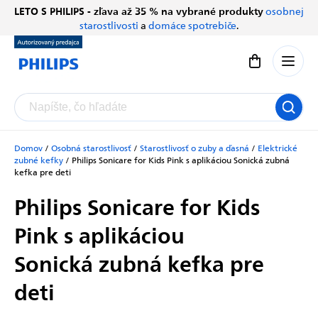
Prejsť
LETO S PHILIPS - zľava až 35 % na vybrané produkty
osobnej
Chatbot Filip
na
starostlivosti
a
domáce spotrebiče
.
Autorizovaný predajce
obsah
Nákupný koší
Domov
/
Osobná starostlivosť
/
Starostlivosť o zuby a ďasná
/
Elektrické
zubné kefky
/
Philips Sonicare for Kids Pink s aplikáciou
Sonická zubná
kefka pre deti
Philips Sonicare for Kids
Pink s aplikáciou
Sonická zubná kefka pre
deti