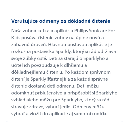
Vzrušujúce odmeny za dôkladné čistenie
Naša zubná kefka a aplikácia Philips Sonicare For
Kids posúva čistenie zubov na úplne novú a
zábavnú úroveň. Hlavnou postavou aplikácie je
rozkošná postavička Sparkly, ktorý si rád udržiava
svoje zúbky čisté. Deti sa starajú o Sparklyho a
učiteľ ich povzbudzuje k dlhšiemu a
dôkladnejšiemu čisteniu. Po každom správnom
čistení je Sparkly šťastnejší a za každé správne
čistenie dostanú deti odmenu. Deti môžu
odomknúť príslušenstvo a prispôsobiť si Sparklyho
vzhľad alebo môžu pre Sparklyho, ktorý sa rád
stravuje zdravo, vyhrať jedlo. Odmeny môžu
vybrať a vložiť do aplikácie aj samotní rodičia.