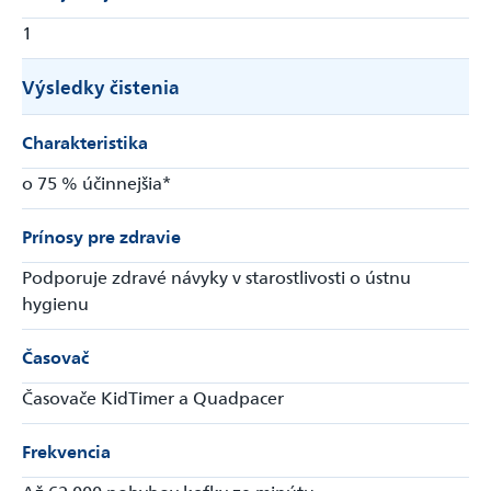
1
Výsledky čistenia
Charakteristika
o 75 % účinnejšia*
Prínosy pre zdravie
Podporuje zdravé návyky v starostlivosti o ústnu
hygienu
Časovač
Časovače KidTimer a Quadpacer
Frekvencia
Až 62 000 pohybov kefky za minútu