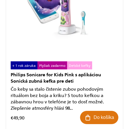
+ 1 rok záruka
Plyšiak zadarmo
Detské kefky
Philips Sonicare for Kids Pink s aplikáciou
Sonická zubná kefka pre deti
Čo keby sa stalo čistenie zubov pohodovým
rituálom bez boja a kriku? S touto kefkou a
zábavnou hrou v telefóne je to dosť možné.
Zlepšenie atmosféry hlási 98...
€49,90
Do košíka