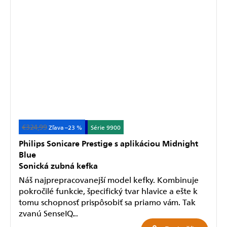
€324,99
Akcia
+ 1 rok záruka
–23 %
Série 9900
Philips Sonicare Prestige s aplikáciou Midnight
Blue
Sonická zubná kefka
Náš najprepracovanejší model kefky. Kombinuje
pokročilé funkcie, špecifický tvar hlavice a ešte k
tomu schopnosť prispôsobiť sa priamo vám. Tak
zvanú SenseIQ...