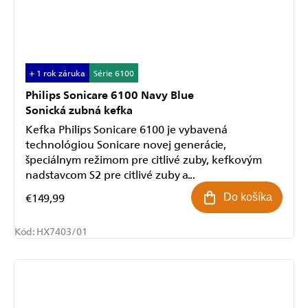
+ 1 rok záruka
Série 6100
Philips Sonicare 6100 Navy Blue
Sonická zubná kefka
Kefka Philips Sonicare 6100 je vybavená
technológiou Sonicare novej generácie,
špeciálnym režimom pre citlivé zuby, kefkovým
nadstavcom S2 pre citlivé zuby a...
€149,99
Do košíka
Kód:
HX7403/01