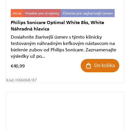
Akcia
Vhodné pre strojčeky
Čistenie pre najžiarivejší úsmev
Philips Sonicare Optimal White 8ks, White
Náhradná hlavica
Dosiahnite žiarivejší úsmev s týmto klinicky
testovaným náhradným kefkovým nástavcom na
bielenie zubov od Philips Sonicare. Zaznamenajte
výsledky už po...
€40,99
Do košíka
Kód:
HX6068/87