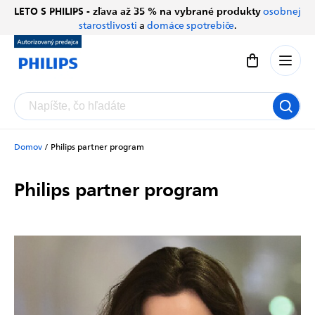
Prejsť
LETO S PHILIPS - zľava až 35 % na vybrané produkty
osobnej
Chatbot Filip
na
starostlivosti
a
domáce spotrebiče
.
Autorizovaný predajce
obsah
Nákupný koší
Domov
/
Philips partner program
Philips partner program