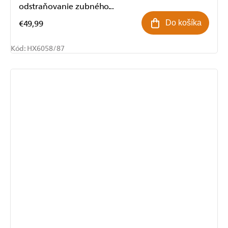
odstraňovanie zubného...
€49,99
Do košíka
Kód:
HX6058/87