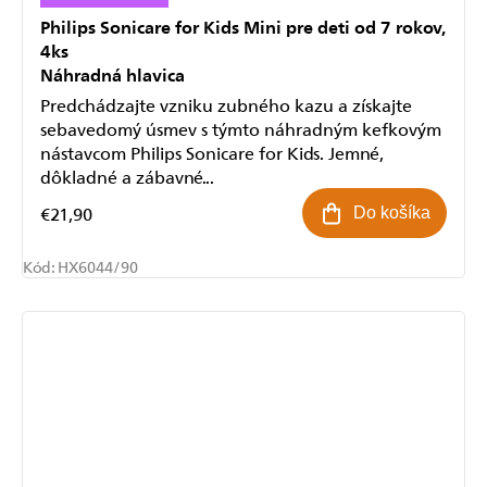
Philips Sonicare for Kids Mini pre deti od 7 rokov,
4ks
Náhradná hlavica
Predchádzajte vzniku zubného kazu a získajte
sebavedomý úsmev s týmto náhradným kefkovým
nástavcom Philips Sonicare for Kids. Jemné,
dôkladné a zábavné...
€21,90
Do košíka
Kód:
HX6044/90