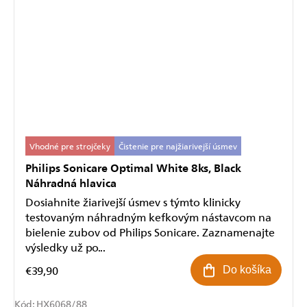
Odoslať
Powered by chaterimo
Vhodné pre strojčeky
Čistenie pre najžiarivejší úsmev
Philips Sonicare Optimal White 8ks, Black
Náhradná hlavica
Dosiahnite žiarivejší úsmev s týmto klinicky
testovaným náhradným kefkovým nástavcom na
bielenie zubov od Philips Sonicare. Zaznamenajte
výsledky už po...
€39,90
Do košíka
Kód:
HX6068/88