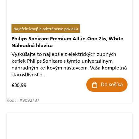
Najefektívnejšie odstránenie povlaku
Philips Sonicare Premium All-in-One 2ks, White
Náhradná hlavica
Vyskúšajte to najlepšie z elektrických zubných
kefiek Philips Sonicare s týmto univerzálnym
náhradným kefkovým nástavcom. Vaša kompletná
starostlivosť o...
€30,99
Do košíka
Kód:
HX9092/87