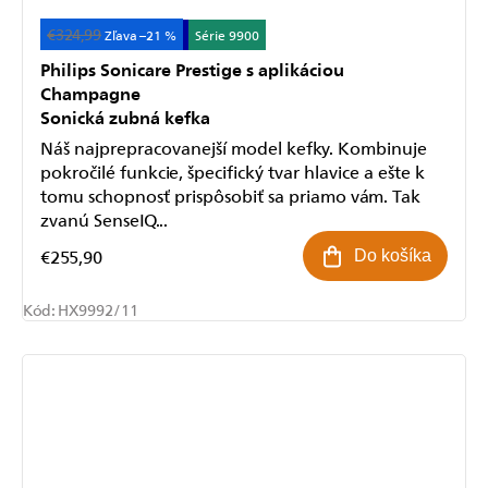
€324,99
Akcia
+ 1 rok záruka
–21 %
Série 9900
Philips Sonicare Prestige s aplikáciou
Champagne
Sonická zubná kefka
Náš najprepracovanejší model kefky. Kombinuje
pokročilé funkcie, špecifický tvar hlavice a ešte k
tomu schopnosť prispôsobiť sa priamo vám. Tak
zvanú SenseIQ...
€255,90
Do košíka
Kód:
HX9992/11